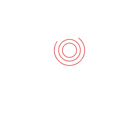
ETIKETLER
alkollü araç kullanma
kuşadası alkollü araç kullanma
kuşadası alkollü araç kullanım
kuşadası belge değerlendirme
kuşadası ehliyet
Kuşadası Ehliyet Alacaklar Dikkat
kuşadası evren sürücü kursu
kuşadası mevzuat değişikliği
kuşadası sürücü kursu
kuşadası yeni ehliyet